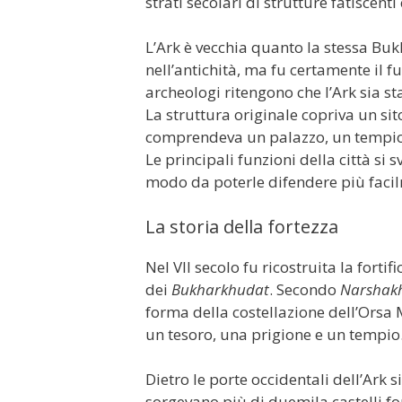
strati secolari di strutture fatiscen
L’Ark è vecchia quanto la stessa Buk
nell’antichità, ma fu certamente il f
archeologi ritengono che l’Ark sia stat
La struttura originale copriva un si
comprendeva un palazzo, un tempio 
Le principali funzioni della città si 
modo da poterle difendere più facil
La storia della fortezza
Nel VII secolo fu ricostruita la forti
dei
Bukharkhudat
. Secondo
Narshak
forma della costellazione dell’Orsa M
un tesoro, una prigione e un tempio
Dietro le porte occidentali dell’Ark s
sorgevano più di duemila castelli fo