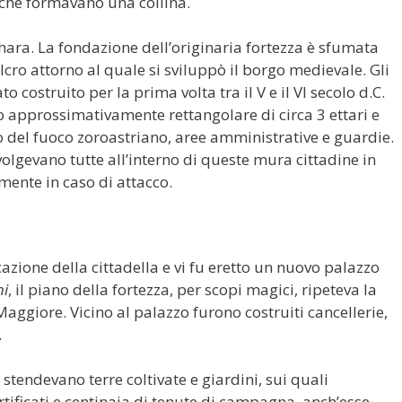
ti che formavano una collina.
hara. La fondazione dell’originaria fortezza è sfumata
ulcro attorno al quale si sviluppò il borgo medievale. Gli
o costruito per la prima volta tra il V e il VI secolo d.C.
to approssimativamente rettangolare di circa 3 ettari e
del fuoco zoroastriano, aree amministrative e guardie.
svolgevano tutte all’interno di queste mura cittadine in
mente in caso di attacco.
ficazione della cittadella e vi fu eretto un nuovo palazzo
hi
, il piano della fortezza, per scopi magici, ripeteva la
aggiore. Vicino al palazzo furono costruiti cancellerie,
.
i stendevano terre coltivate e giardini, sui quali
rtificati e centinaia di tenute di campagna, anch’esse