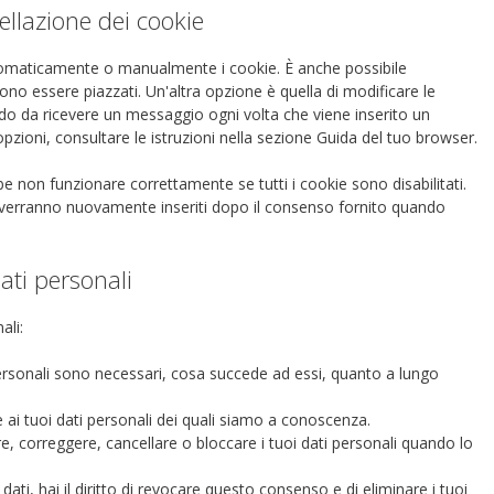
cellazione dei cookie
utomaticamente o manualmente i cookie. È anche possibile
no essere piazzati. Un'altra opzione è quella di modificare le
do da ricevere un messaggio ogni volta che viene inserito un
opzioni, consultare le istruzioni nella sezione Guida del tuo browser.
e non funzionare correttamente se tutti i cookie sono disabilitati.
si verranno nuovamente inseriti dopo il consenso fornito quando
 dati personali
ali:
i personali sono necessari, cosa succede ad essi, quanto a lungo
re ai tuoi dati personali dei quali siamo a conoscenza.
etare, correggere, cancellare o bloccare i tuoi dati personali quando lo
 dati, hai il diritto di revocare questo consenso e di eliminare i tuoi