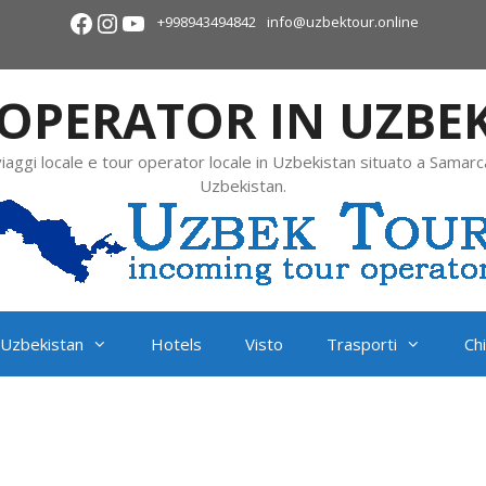
+998943494842
info@uzbektour.online
OPERATOR IN UZBE
viaggi locale e tour operator locale in Uzbekistan situato a Samarc
Uzbekistan.
Uzbekistan
Hotels
Visto
Trasporti
Ch