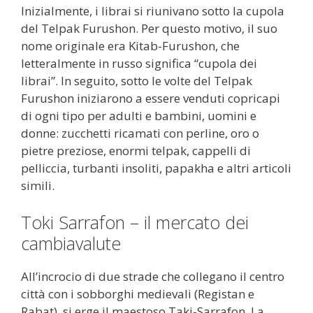
Inizialmente, i librai si riunivano sotto la cupola
del Telpak Furushon. Per questo motivo, il suo
nome originale era Kitab-Furushon, che
letteralmente in russo significa “cupola dei
librai”. In seguito, sotto le volte del Telpak
Furushon iniziarono a essere venduti copricapi
di ogni tipo per adulti e bambini, uomini e
donne: zucchetti ricamati con perline, oro o
pietre preziose, enormi telpak, cappelli di
pelliccia, turbanti insoliti, papakha e altri articoli
simili.
Toki Sarrafon – il mercato dei
cambiavalute
All’incrocio di due strade che collegano il centro
città con i sobborghi medievali (Registan e
Rabat), si erge il maestoso Taki-Sarrafon. La